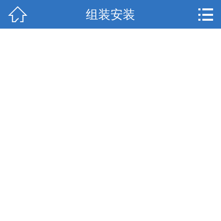


组装安装
网站首页

关于我们
产品中心
新闻动态
厂房照片
成功案例
服务流程
联系我们
在线留言