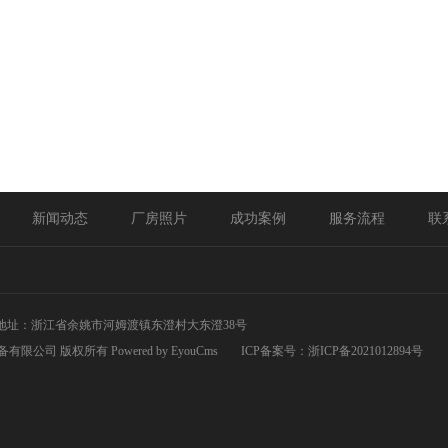
新闻动态
厂房照片
成功案例
服务流程
联
地址：浙江省余姚市河姆渡镇东澄村大东澄38号
涂装设备有限公司 版权所有
Powered by EyouCms
ICP备案号：
浙ICP备2021012894号